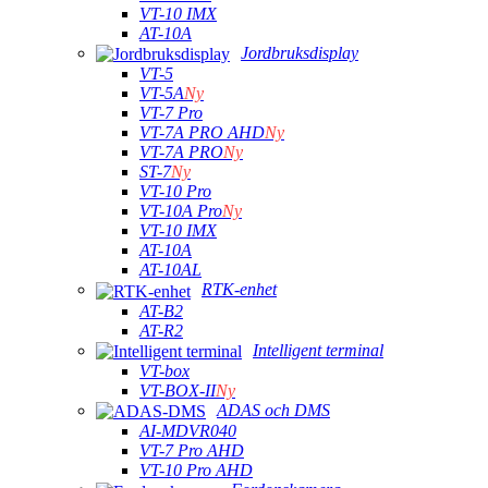
VT-10 IMX
AT-10A
Jordbruksdisplay
VT-5
VT-5A
Ny
VT-7 Pro
VT-7A PRO AHD
Ny
VT-7A PRO
Ny
ST-7
Ny
VT-10 Pro
VT-10A Pro
Ny
VT-10 IMX
AT-10A
AT-10AL
RTK-enhet
AT-B2
AT-R2
Intelligent terminal
VT-box
VT-BOX-II
Ny
ADAS och DMS
AI-MDVR040
VT-7 Pro AHD
VT-10 Pro AHD