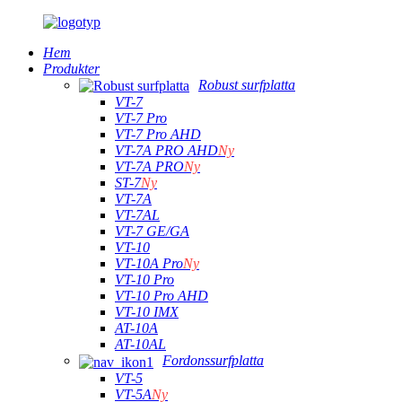
Hem
Produkter
Robust surfplatta
VT-7
VT-7 Pro
VT-7 Pro AHD
VT-7A PRO AHD
Ny
VT-7A PRO
Ny
ST-7
Ny
VT-7A
VT-7AL
VT-7 GE/GA
VT-10
VT-10A Pro
Ny
VT-10 Pro
VT-10 Pro AHD
VT-10 IMX
AT-10A
AT-10AL
Fordonssurfplatta
VT-5
VT-5A
Ny