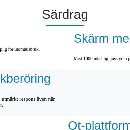
Särdrag
Skärm med
Med 1000 nits hög ljusstyrka på
kberöring
r utmärkt respons även när
r.
Qt-plattfor