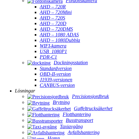
Fordonskamera
AHD – 720R
AHD – 720Mini
AHD – 720S
AHD – 720D
AHD – 720DMS
AHD – 1080 ADAS
AHD – 1080Dubbla
WIFI-kamera
USB_1080P1
PDR-C1
Dockningsstation
Standardversion
OBD-II-version
J1939-versionen
CANBUS-version
Lösningar
Precisionsjordbruk
Brytning
Gaffeltrucksäkerhet
Flotthantering
Busstransport
Taxiavgång
Avfallshantering
Hamn