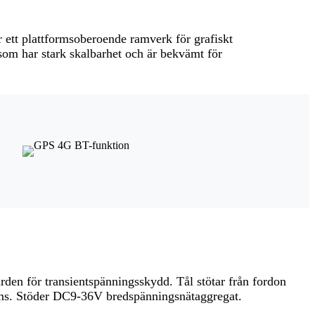
r ett plattformsoberoende ramverk för grafiskt
som har stark skalbarhet och är bekvämt för
I
rden för transientspänningsskydd. Tål stötar från fordon
ms. Stöder DC9-36V bredspänningsnätaggregat.