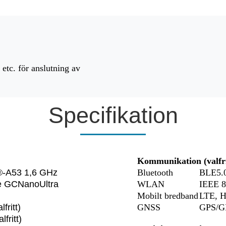
tc. för anslutning av
Specifikation
Kommunikation (valfri
®-A53 1,6 GHz
Bluetooth
BLE5.0 
te GCNanoUltra
WLAN
IEEE 80
Mobilt bredband
LTE, H
ritt)
GNSS
GPS/GL
fritt)