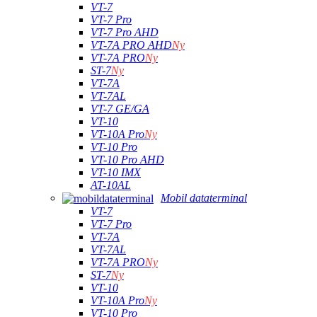
VT-7
VT-7 Pro
VT-7 Pro AHD
VT-7A PRO AHD
Ny
VT-7A PRO
Ny
ST-7
Ny
VT-7A
VT-7AL
VT-7 GE/GA
VT-10
VT-10A Pro
Ny
VT-10 Pro
VT-10 Pro AHD
VT-10 IMX
AT-10AL
Mobil dataterminal
VT-7
VT-7 Pro
VT-7A
VT-7AL
VT-7A PRO
Ny
ST-7
Ny
VT-10
VT-10A Pro
Ny
VT-10 Pro