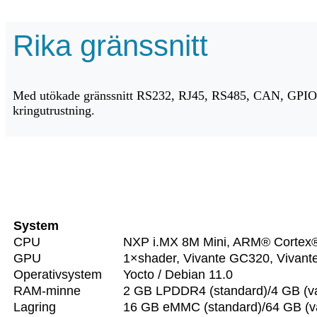
Rika gränssnitt
Med utökade gränssnitt RS232, RJ45, RS485, CAN, GPIO e
kringutrustning.
System
CPU
NXP i.MX 8M Mini, ARM® Cortex
GPU
1×shader, Vivante GC320, Vivan
Operativsystem
Yocto / Debian 11.0
RAM-minne
2 GB LPDDR4 (standard)/4 GB (valf
Lagring
16 GB eMMC (standard)/64 GB (val