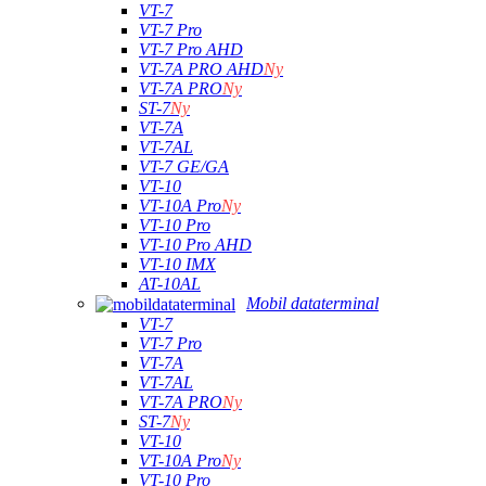
VT-7
VT-7 Pro
VT-7 Pro AHD
VT-7A PRO AHD
Ny
VT-7A PRO
Ny
ST-7
Ny
VT-7A
VT-7AL
VT-7 GE/GA
VT-10
VT-10A Pro
Ny
VT-10 Pro
VT-10 Pro AHD
VT-10 IMX
AT-10AL
Mobil dataterminal
VT-7
VT-7 Pro
VT-7A
VT-7AL
VT-7A PRO
Ny
ST-7
Ny
VT-10
VT-10A Pro
Ny
VT-10 Pro