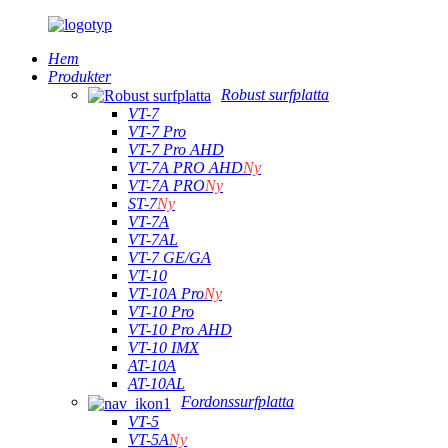
Hem
Produkter
Robust surfplatta
VT-7
VT-7 Pro
VT-7 Pro AHD
VT-7A PRO AHD
Ny
VT-7A PRO
Ny
ST-7
Ny
VT-7A
VT-7AL
VT-7 GE/GA
VT-10
VT-10A Pro
Ny
VT-10 Pro
VT-10 Pro AHD
VT-10 IMX
AT-10A
AT-10AL
Fordonssurfplatta
VT-5
VT-5A
Ny