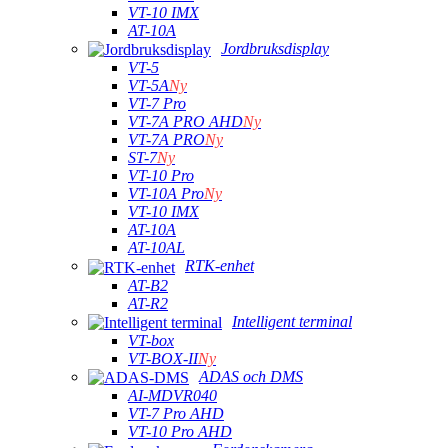
VT-10 IMX
AT-10A
Jordbruksdisplay
VT-5
VT-5A
Ny
VT-7 Pro
VT-7A PRO AHD
Ny
VT-7A PRO
Ny
ST-7
Ny
VT-10 Pro
VT-10A Pro
Ny
VT-10 IMX
AT-10A
AT-10AL
RTK-enhet
AT-B2
AT-R2
Intelligent terminal
VT-box
VT-BOX-II
Ny
ADAS och DMS
AI-MDVR040
VT-7 Pro AHD
VT-10 Pro AHD