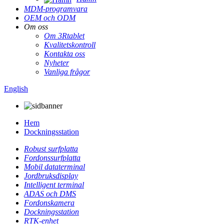
MDM-programvara
OEM och ODM
Om oss
Om 3Rtablet
Kvalitetskontroll
Kontakta oss
Nyheter
Vanliga frågor
English
Hem
Dockningsstation
Robust surfplatta
Fordonssurfplatta
Mobil dataterminal
Jordbruksdisplay
Intelligent terminal
ADAS och DMS
Fordonskamera
Dockningsstation
RTK-enhet