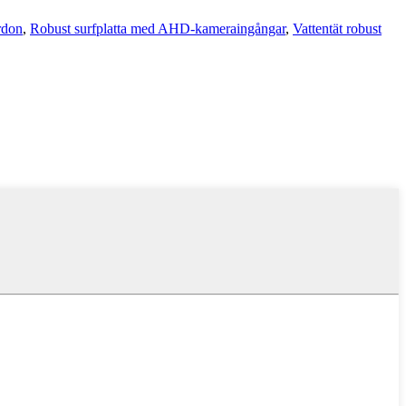
rdon
,
Robust surfplatta med AHD-kameraingångar
,
Vattentät robust