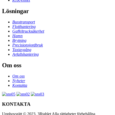
RTK-enhet
Lösningar
Busstransport
Flotthantering
Gaffeltrucksäkerhet
Hamn
Brytning
Precisionsjordbruk
Taxiavgång
Avfallshantering
Om oss
Om oss
Nyheter
Kontakta
KONTAKTA
Upphovsrätt © 2023. 3Rtablet Alla rättigheter förbehållna