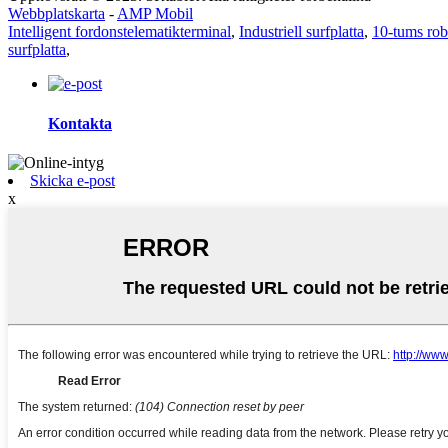
Webbplatskarta
-
AMP Mobil
Intelligent fordonstelematikterminal
,
Industriell surfplatta
,
10-tums rob
surfplatta
,
Kontakta
Skicka e-post
x