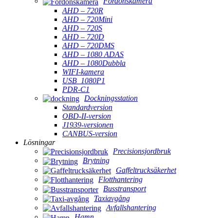
Fordonskamera
AHD – 720R
AHD – 720Mini
AHD – 720S
AHD – 720D
AHD – 720DMS
AHD – 1080 ADAS
AHD – 1080Dubbla
WIFI-kamera
USB_1080P1
PDR-C1
Dockningsstation
Standardversion
OBD-II-version
J1939-versionen
CANBUS-version
Lösningar
Precisionsjordbruk
Brytning
Gaffeltrucksäkerhet
Flotthantering
Busstransport
Taxiavgång
Avfallshantering
Hamn