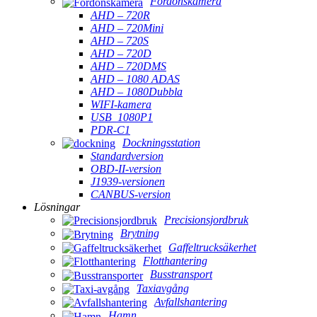
Fordonskamera
AHD – 720R
AHD – 720Mini
AHD – 720S
AHD – 720D
AHD – 720DMS
AHD – 1080 ADAS
AHD – 1080Dubbla
WIFI-kamera
USB_1080P1
PDR-C1
Dockningsstation
Standardversion
OBD-II-version
J1939-versionen
CANBUS-version
Lösningar
Precisionsjordbruk
Brytning
Gaffeltrucksäkerhet
Flotthantering
Busstransport
Taxiavgång
Avfallshantering
Hamn