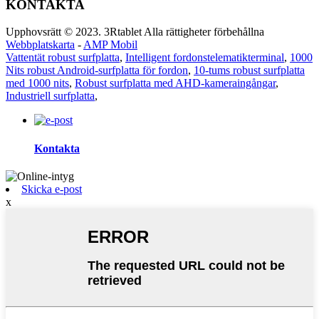
KONTAKTA
Upphovsrätt © 2023. 3Rtablet Alla rättigheter förbehållna
Webbplatskarta
-
AMP Mobil
Vattentät robust surfplatta
,
Intelligent fordonstelematikterminal
,
1000
Nits robust Android-surfplatta för fordon
,
10-tums robust surfplatta
med 1000 nits
,
Robust surfplatta med AHD-kameraingångar
,
Industriell surfplatta
,
Kontakta
Skicka e-post
x