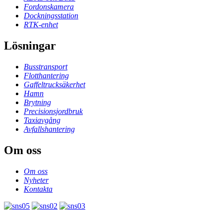
Fordonskamera
Dockningsstation
RTK-enhet
Lösningar
Busstransport
Flotthantering
Gaffeltrucksäkerhet
Hamn
Brytning
Precisionsjordbruk
Taxiavgång
Avfallshantering
Om oss
Om oss
Nyheter
Kontakta