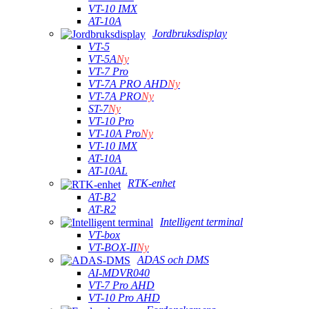
VT-10 IMX
AT-10A
Jordbruksdisplay
VT-5
VT-5A
Ny
VT-7 Pro
VT-7A PRO AHD
Ny
VT-7A PRO
Ny
ST-7
Ny
VT-10 Pro
VT-10A Pro
Ny
VT-10 IMX
AT-10A
AT-10AL
RTK-enhet
AT-B2
AT-R2
Intelligent terminal
VT-box
VT-BOX-II
Ny
ADAS och DMS
AI-MDVR040
VT-7 Pro AHD
VT-10 Pro AHD