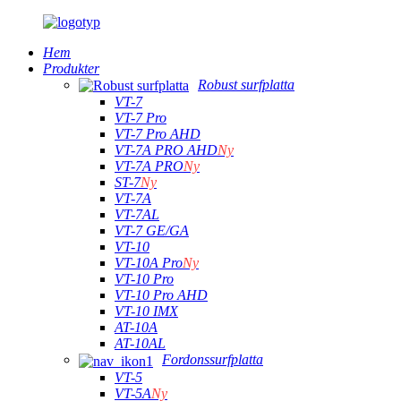
Hem
Produkter
Robust surfplatta
VT-7
VT-7 Pro
VT-7 Pro AHD
VT-7A PRO AHD
Ny
VT-7A PRO
Ny
ST-7
Ny
VT-7A
VT-7AL
VT-7 GE/GA
VT-10
VT-10A Pro
Ny
VT-10 Pro
VT-10 Pro AHD
VT-10 IMX
AT-10A
AT-10AL
Fordonssurfplatta
VT-5
VT-5A
Ny