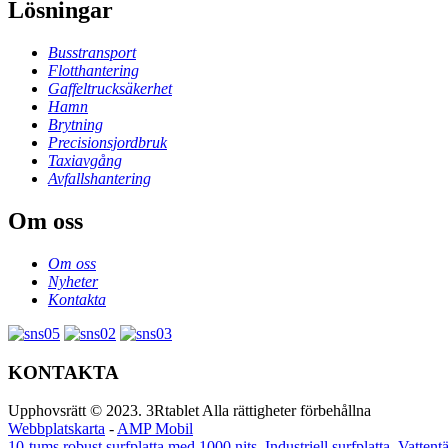
Lösningar
Busstransport
Flotthantering
Gaffeltrucksäkerhet
Hamn
Brytning
Precisionsjordbruk
Taxiavgång
Avfallshantering
Om oss
Om oss
Nyheter
Kontakta
KONTAKTA
Upphovsrätt © 2023. 3Rtablet Alla rättigheter förbehållna
Webbplatskarta
-
AMP Mobil
10-tums robust surfplatta med 1000 nits
,
Industriell surfplatta
,
Vattentä