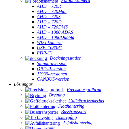
Fordonskamera
AHD – 720R
AHD – 720Mini
AHD – 720S
AHD – 720D
AHD – 720DMS
AHD – 1080 ADAS
AHD – 1080Dubbla
WIFI-kamera
USB_1080P1
PDR-C1
Dockningsstation
Standardversion
OBD-II-version
J1939-versionen
CANBUS-version
Lösningar
Precisionsjordbruk
Brytning
Gaffeltrucksäkerhet
Flotthantering
Busstransport
Taxiavgång
Avfallshantering
Hamn