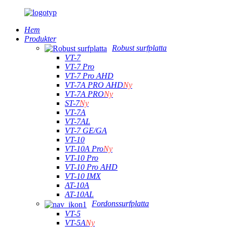
Hem
Produkter
Robust surfplatta
VT-7
VT-7 Pro
VT-7 Pro AHD
VT-7A PRO AHD
Ny
VT-7A PRO
Ny
ST-7
Ny
VT-7A
VT-7AL
VT-7 GE/GA
VT-10
VT-10A Pro
Ny
VT-10 Pro
VT-10 Pro AHD
VT-10 IMX
AT-10A
AT-10AL
Fordonssurfplatta
VT-5
VT-5A
Ny