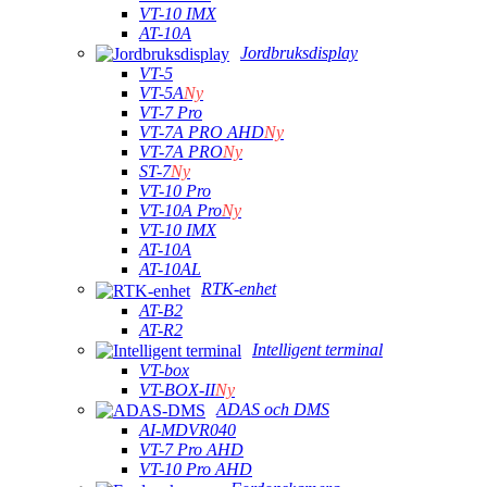
VT-10 IMX
AT-10A
Jordbruksdisplay
VT-5
VT-5A
Ny
VT-7 Pro
VT-7A PRO AHD
Ny
VT-7A PRO
Ny
ST-7
Ny
VT-10 Pro
VT-10A Pro
Ny
VT-10 IMX
AT-10A
AT-10AL
RTK-enhet
AT-B2
AT-R2
Intelligent terminal
VT-box
VT-BOX-II
Ny
ADAS och DMS
AI-MDVR040
VT-7 Pro AHD
VT-10 Pro AHD