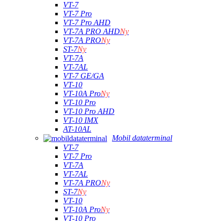
VT-7
VT-7 Pro
VT-7 Pro AHD
VT-7A PRO AHD
Ny
VT-7A PRO
Ny
ST-7
Ny
VT-7A
VT-7AL
VT-7 GE/GA
VT-10
VT-10A Pro
Ny
VT-10 Pro
VT-10 Pro AHD
VT-10 IMX
AT-10AL
Mobil dataterminal
VT-7
VT-7 Pro
VT-7A
VT-7AL
VT-7A PRO
Ny
ST-7
Ny
VT-10
VT-10A Pro
Ny
VT-10 Pro