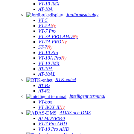
VT-10 IMX
AT-10A
Jordbruksdisplay
VT-5
VT-5A
Ny
VT-7 Pro
VT-7A PRO AHD
Ny
VT-7A PRO
Ny
ST-7
Ny
VT-10 Pro
VT-10A Pro
Ny
VT-10 IMX
AT-10A
AT-10AL
RTK-enhet
AT-B2
AT-R2
Intelligent terminal
VT-box
VT-BOX-II
Ny
ADAS och DMS
AI-MDVR040
VT-7 Pro AHD
VT-10 Pro AHD