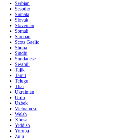
Serbian
Sesotho
Sinhala
Slovak
Slovenian
Somali
Samoan
Scots Gaelic
Shona
Sindhi
Sundanese
Swahili
Tajik
Tamil
Telugu
Thai
Ukrainian
Urdu
Uzbek
Vietnamese
Welsh
Xhosa
Yiddish
Yoruba
Zulu