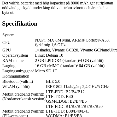
Det valfria batteriet med hög kapacitet på 8000 mAh ger surfplattan
nödvändigt skydd under lång tid vid strömavbrott och är enkelt att
byta ut.
Specifikation
System
NXP i. MX 8M Mini, ARM® Cortex®-A53,
CPU
fyrkärnig 1,6 GHz
GPU
1×shader, Vivante GC320, Vivante GCNanoUltr
Operativsystem
Linux Debian 10
RAM-minne
2 GB LPDDR4 (standard)/4 GB (valfritt)
Lagring
16 GB eMMC (standard)/ 64 GB (valfritt)
Lagringsutbyggnad
Micro SD 1T
Kommunikation
Bluetooth (valfritt)
BLE 5.0
WLAN (valfritt)
IEEE 802.11a/b/g/ac; 2,4 GHz/5 GHz
LTE-FDD: B2/B4/B12
Mobilt bredband (valfritt)
LTE-TDD: B40
(Nordamerikansk version)
GSM/EDGE: B2/B4/B5
LTE-FDD: B1/B3/B5/B7/B8/B20
Mobilt bredband (valfritt)
LTE-TDD: B38/B40/B41
(EU-versionen)
WCDMA: B1/B5/B8