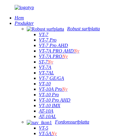
Hem
Produkter
Robust surfplatta
VT-7
VT-7 Pro
VT-7 Pro AHD
VT-7A PRO AHD
Ny
VT-7A PRO
Ny
ST-7
Ny
VT-7A
VT-7AL
VT-7 GE/GA
VT-10
VT-10A Pro
Ny
VT-10 Pro
VT-10 Pro AHD
VT-10 IMX
AT-10A
AT-10AL
Fordonssurfplatta
VT-5
VT-5A
Ny