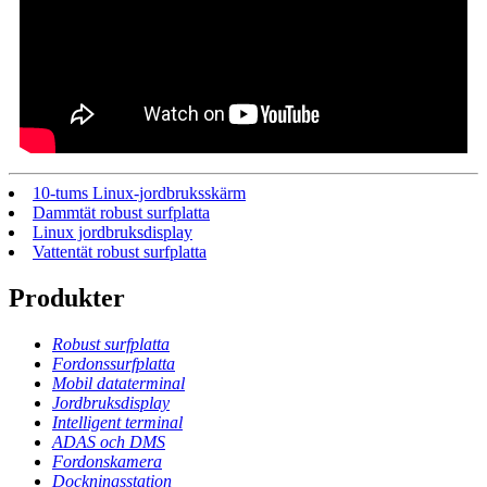
10-tums Linux-jordbruksskärm
Dammtät robust surfplatta
Linux jordbruksdisplay
Vattentät robust surfplatta
Produkter
Robust surfplatta
Fordonssurfplatta
Mobil dataterminal
Jordbruksdisplay
Intelligent terminal
ADAS och DMS
Fordonskamera
Dockningsstation