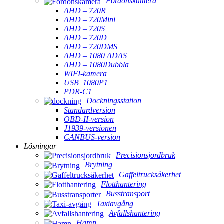
Fordonskamera
AHD – 720R
AHD – 720Mini
AHD – 720S
AHD – 720D
AHD – 720DMS
AHD – 1080 ADAS
AHD – 1080Dubbla
WIFI-kamera
USB_1080P1
PDR-C1
Dockningsstation
Standardversion
OBD-II-version
J1939-versionen
CANBUS-version
Lösningar
Precisionsjordbruk
Brytning
Gaffeltrucksäkerhet
Flotthantering
Busstransport
Taxiavgång
Avfallshantering
Hamn