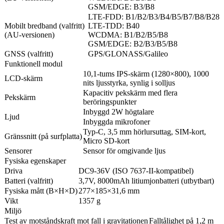
GSM/EDGE: B3/B8
LTE-FDD: B1/B2/B3/B4/B5/B7/B8/B28
Mobilt bredband (valfritt)
LTE-TDD: B40
(AU-versionen)
WCDMA: B1/B2/B5/B8
GSM/EDGE: B2/B3/B5/B8
GNSS (valfritt)
GPS/GLONASS/Galileo
Funktionell modul
10,1-tums IPS-skärm (1280×800), 1000
LCD-skärm
nits ljusstyrka, synlig i solljus
Kapacitiv pekskärm med flera
Pekskärm
beröringspunkter
Inbyggd 2W högtalare
Ljud
Inbyggda mikrofoner
Typ-C, 3,5 mm hörlursuttag, SIM-kort,
Gränssnitt (på surfplatta)
Micro SD-kort
Sensorer
Sensor för omgivande ljus
Fysiska egenskaper
Driva
DC9-36V (ISO 7637-II-kompatibel)
Batteri (valfritt)
3,7V, 8000mAh litiumjonbatteri (utbytbart)
Fysiska mått (B×H×D)
277×185×31,6 mm
Vikt
1357 g
Miljö
Test av motståndskraft mot fall i gravitationen
Falltålighet på 1,2 m