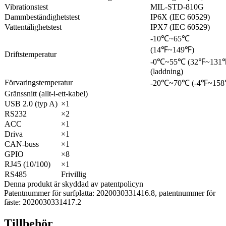
Vibrationstest
MIL-STD-810G
Dammbeständighetstest
IP6X (IEC 60529)
Vattentålighetstest
IPX7 (IEC 60529)
-10℃~65℃
(14℉~149℉)
Driftstemperatur
-0℃~55℃ (32℉~131
(laddning)
Förvaringstemperatur
-20℃~70℃ (-4℉~158
Gränssnitt (allt-i-ett-kabel)
USB 2.0 (typ A)
×1
RS232
×2
ACC
×1
Driva
×1
CAN-buss
×1
GPIO
×8
RJ45 (10/100)
×1
RS485
Frivillig
Denna produkt är skyddad av patentpolicyn
Patentnummer för surfplatta: 2020030331416.8, patentnummer för
fäste: 2020030331417.2
Tillbehör