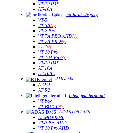
VT-10 IMX
AT-10A
Jordbruksdisplay
VT-5
VT-5A
Ny
VT-7 Pro
VT-7A PRO AHD
Ny
VT-7A PRO
Ny
ST-7
Ny
VT-10 Pro
VT-10A Pro
Ny
VT-10 IMX
AT-10A
AT-10AL
RTK-enhet
AT-B2
AT-R2
Intelligent terminal
VT-box
VT-BOX-II
Ny
ADAS och DMS
AI-MDVR040
VT-7 Pro AHD
VT-10 Pro AHD