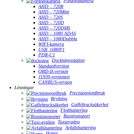
Fordonskamera
AHD – 720R
AHD – 720Mini
AHD – 720S
AHD – 720D
AHD – 720DMS
AHD – 1080 ADAS
AHD – 1080Dubbla
WIFI-kamera
USB_1080P1
PDR-C1
Dockningsstation
Standardversion
OBD-II-version
J1939-versionen
CANBUS-version
Lösningar
Precisionsjordbruk
Brytning
Gaffeltrucksäkerhet
Flotthantering
Busstransport
Taxiavgång
Avfallshantering
Hamn