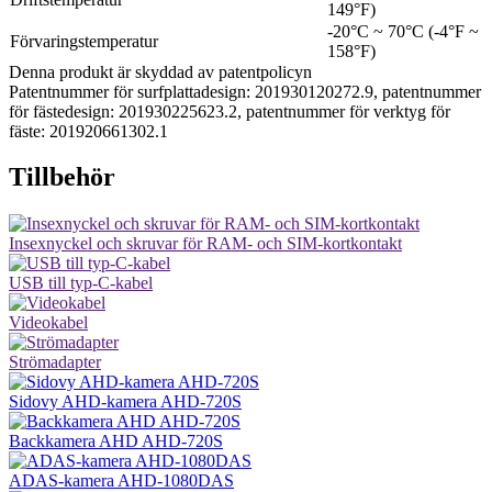
149°F)
-20°C ~ 70°C (-4°F ~
Förvaringstemperatur
158°F)
Denna produkt är skyddad av patentpolicyn
Patentnummer för surfplattadesign: 201930120272.9, patentnummer
för fästedesign: 201930225623.2, patentnummer för verktyg för
fäste: 201920661302.1
Tillbehör
Insexnyckel och skruvar för RAM- och SIM-kortkontakt
USB till typ-C-kabel
Videokabel
Strömadapter
Sidovy AHD-kamera AHD-720S
Backkamera AHD AHD-720S
ADAS-kamera AHD-1080DAS