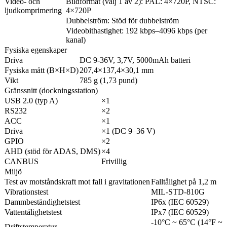
Video- och
Bildformat (välj 1 av 2): PAL: 4×720P, NTSC:
ljudkomprimering
4×720P
Dubbelström: Stöd för dubbelström
Videobithastighet: 192 kbps–4096 kbps (per
kanal)
Fysiska egenskaper
Driva
DC 9-36V, 3,7V, 5000mAh batteri
Fysiska mått (B×H×D)
207,4×137,4×30,1 mm
Vikt
785 g (1,73 pund)
Gränssnitt (dockningsstation)
USB 2.0 (typ A)
×1
RS232
×2
ACC
×1
Driva
×1 (DC 9–36 V)
GPIO
×2
AHD (stöd för ADAS, DMS)
×4
CANBUS
Frivillig
Miljö
Test av motståndskraft mot fall i gravitationen
Falltålighet på 1,2 m
Vibrationstest
MIL-STD-810G
Dammbeständighetstest
IP6x (IEC 60529)
Vattentålighetstest
IPx7 (IEC 60529)
-10°C ~ 65°C (14°F ~
Driftstemperatur