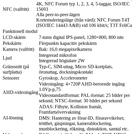
4K, NFC Forum typ 1, 2, 3, 4, 5-taggar, ISO/IEC
NFC (valfritt)
15693
Alla peer-to-peer-lägen
Kortemuleringsläge (från värd): NFC Forum T4T
(ISO/IEC 14443 A&B) vid 106 kbit/s; T3T FeliCa
Funktionell modul
LCD-skärm
7-tums digital IPS-panel, 1280×800, 800 nits
Pekskärm
Flerpunkts kapacitiv pekskärm
Kamera (valfritt)
Bak: 16,0 megapixelkamera
Integrerad mikrofon
Ljud
Integrerad högtalare 2W
Gränssnitt (på
Typ-C, SIM-uttag, Micro SD-kortplats,
surfplatta)
öronuttag, dockningskontakt
Sensorer
Gyroskop, Accelerometer
Videoingång: 4×720P AHD-beroende ingång
1.0Vp-p,75
AHD-videoingång
Videostandardformat: PAL-format: 25 bilder per
sekund; NTSC-format: 30 bilder per sekund
ADAS: Filbyte, Kollision framåt,
Framfartsövervakning
AI-lösning
DMS: Hantering av förar-ID, föraravvikelser,
trötthet, gäspningar, kamerablockering,
munblockering, rökning, distraktion, samtal etc.