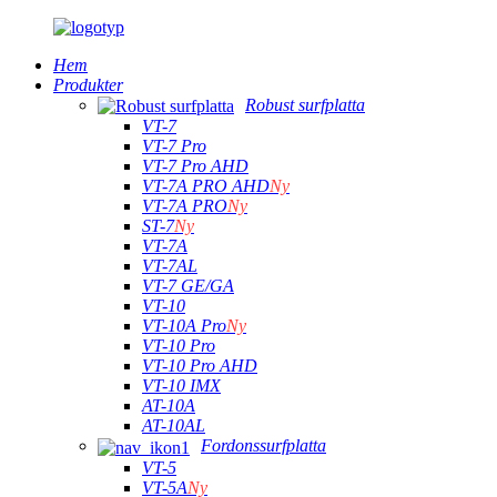
Hem
Produkter
Robust surfplatta
VT-7
VT-7 Pro
VT-7 Pro AHD
VT-7A PRO AHD
Ny
VT-7A PRO
Ny
ST-7
Ny
VT-7A
VT-7AL
VT-7 GE/GA
VT-10
VT-10A Pro
Ny
VT-10 Pro
VT-10 Pro AHD
VT-10 IMX
AT-10A
AT-10AL
Fordonssurfplatta
VT-5
VT-5A
Ny