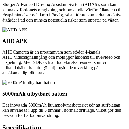
Stödjer Advanced Driving Assistant System (ADAS), som kan
känna av fordonets omgivning och omvandla vägförhållandena till
röstpåminnelser och larm i förväg, så att förare kan vidta proaktiva
åtgärder i tid och minska potentiella risker som uppstår på vägen.
AHD APK
AHDCamerca är en programvara som stöder 4-kanals
AHD-videosignalingång och möjliggör åtkomst till livevideo och
inspelning. Med SDK och andra tekniska resurser som vi
tillhandahåller kan du göra djupgående utveckling på
ansökan enligt ditt krav.
5000mAh utbytbart batteri
Det inbyggda 5000mAh litiumpolymerbatteriet gör att surfplattan
kan användas i upp till 5 timmar i normalt driftläge, vilket gör den
bekväm för bärbar användning.
Specifikation