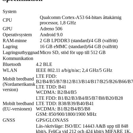
System
Qualcomm Cortex-A53 64-bitars åttakärnig
CPU
processor, 1,8 GHz
GPU
Adreno 506
Operativsystem
Android 9.0
RAM-minne
2 GB LPDDR3 (standard)/4 GB (valfritt)
Lagring
16 GB eMMC (standard)/64 GB (valfritt)
Lagringsutbyggnad
Micro SD, stöd för upp till 512 GB
Kommunikation
Bluetooth
4.2 BLE
WLAN
IEEE 802.11 a/b/g/n/ac; 2,4 GHz/5 GHz
LTE FDD:
Mobilt bredband
B2/B4/B5/B7/B12/B13/B14/B17/B25/B26/B66/B
(Nordamerikansk
LTE TDD: B41
version)
WCDMA: B2/B4/B5
LTE FDD: B1/B2/B3/B4/B5/B7/B8/B20/B28
Mobilt bredband
LTE TDD: B38/B39/B40/B41
(EU-versionen)
WCDMA: B1/B2/B4/B5/B8
GSM: 850/900/1800/1900 MHz
GNSS
GPS/GLONASS
Läs-/skrivläge: ISO/IEC 14443 A&B upp till 848
kbit/s, FeliCa vid 212 och 424 kbit/s MIFARE 1K,