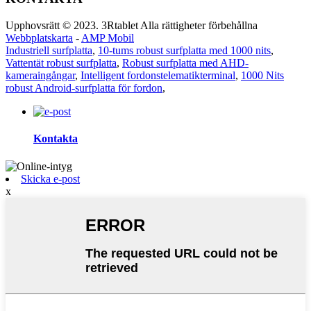
Upphovsrätt © 2023. 3Rtablet Alla rättigheter förbehållna
Webbplatskarta
-
AMP Mobil
Industriell surfplatta
,
10-tums robust surfplatta med 1000 nits
,
Vattentät robust surfplatta
,
Robust surfplatta med AHD-
kameraingångar
,
Intelligent fordonstelematikterminal
,
1000 Nits
robust Android-surfplatta för fordon
,
Kontakta
Skicka e-post
x