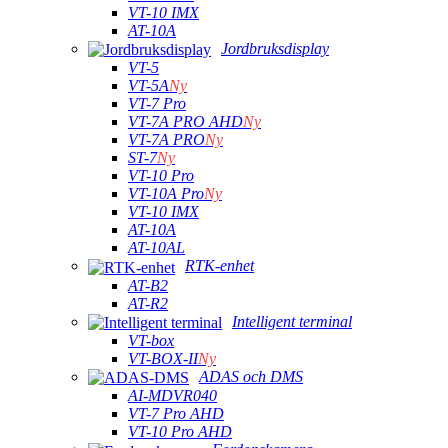
VT-10 IMX
AT-10A
Jordbruksdisplay
VT-5
VT-5A
Ny
VT-7 Pro
VT-7A PRO AHD
Ny
VT-7A PRO
Ny
ST-7
Ny
VT-10 Pro
VT-10A Pro
Ny
VT-10 IMX
AT-10A
AT-10AL
RTK-enhet
AT-B2
AT-R2
Intelligent terminal
VT-box
VT-BOX-II
Ny
ADAS och DMS
AI-MDVR040
VT-7 Pro AHD
VT-10 Pro AHD