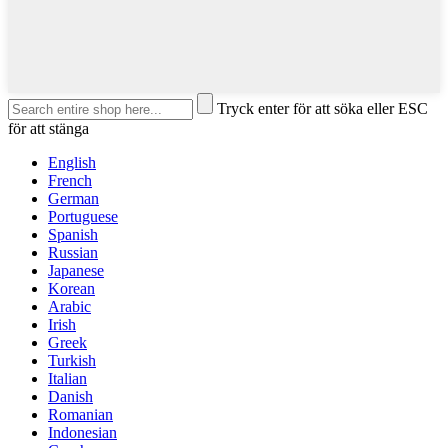
Tryck enter för att söka eller ESC
för att stänga
English
French
German
Portuguese
Spanish
Russian
Japanese
Korean
Arabic
Irish
Greek
Turkish
Italian
Danish
Romanian
Indonesian