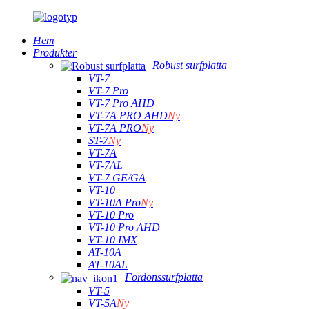
Hem
Produkter
Robust surfplatta
VT-7
VT-7 Pro
VT-7 Pro AHD
VT-7A PRO AHD
Ny
VT-7A PRO
Ny
ST-7
Ny
VT-7A
VT-7AL
VT-7 GE/GA
VT-10
VT-10A Pro
Ny
VT-10 Pro
VT-10 Pro AHD
VT-10 IMX
AT-10A
AT-10AL
Fordonssurfplatta
VT-5
VT-5A
Ny