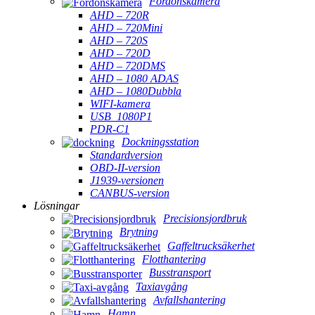
Fordonskamera
AHD – 720R
AHD – 720Mini
AHD – 720S
AHD – 720D
AHD – 720DMS
AHD – 1080 ADAS
AHD – 1080Dubbla
WIFI-kamera
USB_1080P1
PDR-C1
Dockningsstation
Standardversion
OBD-II-version
J1939-versionen
CANBUS-version
Lösningar
Precisionsjordbruk
Brytning
Gaffeltrucksäkerhet
Flotthantering
Busstransport
Taxiavgång
Avfallshantering
Hamn