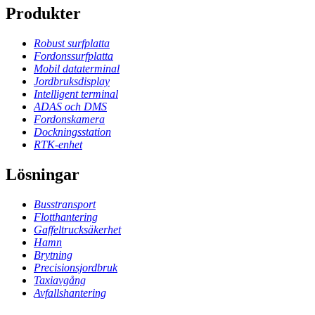
Produkter
Robust surfplatta
Fordonssurfplatta
Mobil dataterminal
Jordbruksdisplay
Intelligent terminal
ADAS och DMS
Fordonskamera
Dockningsstation
RTK-enhet
Lösningar
Busstransport
Flotthantering
Gaffeltrucksäkerhet
Hamn
Brytning
Precisionsjordbruk
Taxiavgång
Avfallshantering